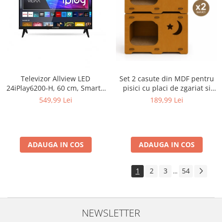
Televizor Allview LED
Set 2 casute din MDF pentru
24iPlay6200-H, 60 cm, Smart ,
pisici cu placi de zgariat si
HD, Clasa E - Copie
terasa, Buntz, pentru interior,
549,99 Lei
189,99 Lei
59x28.5x35cm, Maro
ADAUGA IN COS
ADAUGA IN COS
1
2
3
54
...
NEWSLETTER