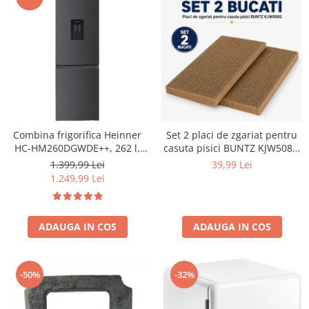
Combina frigorifica Heinner
Set 2 placi de zgariat pentru
HC-HM260DGWDE++, 262 l,
casuta pisici BUNTZ KJW5082,
Clasa E, Dozator de apa,
piese de schimb din carton
1.399,99 Lei
39,99 Lei
Control electronic cu
rezistent, compatibile cu
1.249,99 Lei
termostat ajustabil, Lumina
casuta 44x28.5x30.5cm
LED, Usa reversibila, H 180
cm, Gri antracit texturat
ADAUGA IN COS
ADAUGA IN COS
-50%
-32%