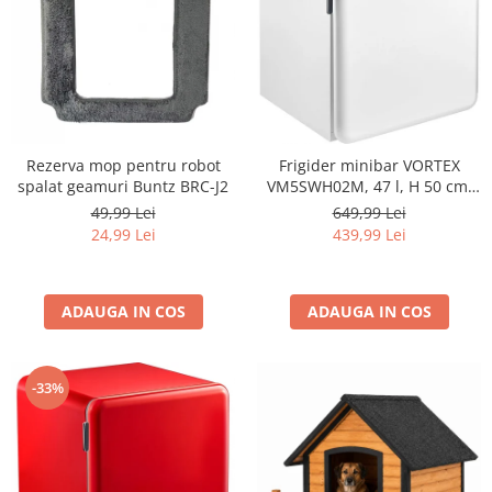
Rezerva mop pentru robot
Frigider minibar VORTEX
spalat geamuri Buntz BRC-J2
VM5SWH02M, 47 l, H 50 cm,
Clasa E, alb
49,99 Lei
649,99 Lei
24,99 Lei
439,99 Lei
ADAUGA IN COS
ADAUGA IN COS
-33%