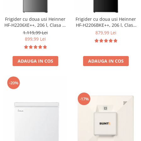
Frigider cu doua usi Heinner
Frigider cu doua usi Heinner
HF-H2206XE++, 206 l, Clasa E,
HF-H2206BKE++, 206 l, Clasa
lumina LED, 3 rafturi de sticla,
E, lumina LED, 3 rafturi de
1.119,99 Lei
879,99 Lei
H 143 cm, Inox
sticla, H 143 cm, Negru
899,99 Lei
ADAUGA IN COS
ADAUGA IN COS
-20%
-17%