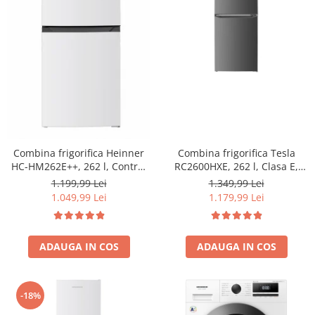
Combina frigorifica Tesla
Combina frigorifica Heinner
RC2600HXE, 262 l, Clasa E,
HC-HM262E++, 262 l, Control
Iluminare LED, dezghetare
electronic, Iluminare LED, Usi
1.349,99 Lei
1.199,99 Lei
automata frigider, H 180 cm,
reversibile, Clasa E, H 180 cm,
1.179,99 Lei
1.049,99 Lei
Inox
Alb
ADAUGA IN COS
ADAUGA IN COS
-18%