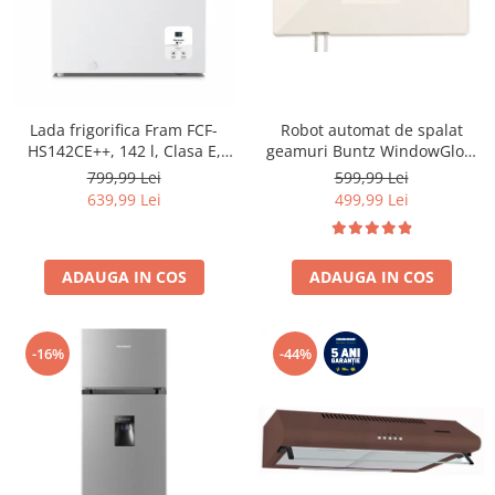
Lada frigorifica Fram FCF-
Robot automat de spalat
HS142CE++, 142 l, Clasa E,
geamuri Buntz WindowGlow
Convertibil
BRC-J2– Putere de 72W,
799,99 Lei
599,99 Lei
Frigider/Congelator, Control
2500Pa, tehnologie duala de
639,99 Lei
499,99 Lei
electronic, Display digital, Alb
pulverizare, sistem anti-urme
și control inteligent, Alb
ADAUGA IN COS
ADAUGA IN COS
-16%
-44%