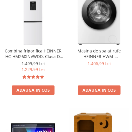
Combina frigorifica HEINNER
Masina de spalat rufe
HC-HM260INVWDD, Clasa D,
HEINNER HWM-
260L, Dozator apa, Control
HME9014IVA10+++, 9 KG, 1400
1.499,99 Lei
1.406,99 Lei
electronic cu termostat
RPM, Clasa A-10%, MOTOR
1.229,99 Lei
ajustabil, Lumina LED, Usa
INVERTER, Display digital,
reversibila, H 180 cm, Alb
Program Allergy steam, Alb
ADAUGA IN COS
ADAUGA IN COS