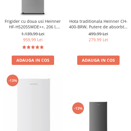
Frigider cu doua usi Heinner
Hota traditionala Heinner CH-
HF-HS205SWDE++, 206 l,
400-BRW, Putere de absorbtie
Dozator de apa, Iluminare
326.4 mc/h, 2 motoare, 60 cm,
1.139,99 Lei
499,99 Lei
LED, H 143.4 cm, Clasa E,
Maro
959,99 Lei
279,99 Lei
Argintiu
ADAUGA IN COS
ADAUGA IN COS
-13%
-13%