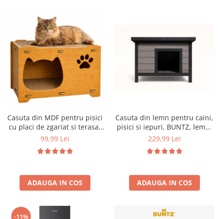
Aparate de vidat
Accesorii
Casuta din MDF pentru pisici
Casuta din lemn pentru caini,
cu placi de zgariat si terasa,
pisici si iepuri, BUNTZ, lemn,
Buntz, pentru interior,
acoperis rabatabil, bitumant,
99,99 Lei
229,99 Lei
44x28.5x30.5cm, Maro
impermeabil, perdea
transparenta la usa din PVC,
57 x 44 x 40 cm, Gri
ADAUGA IN COS
ADAUGA IN COS
-11%