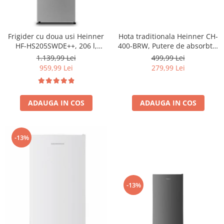
Frigider cu doua usi Heinner
Hota traditionala Heinner CH-
HF-HS205SWDE++, 206 l,
400-BRW, Putere de absorbtie
Dozator de apa, Iluminare
326.4 mc/h, 2 motoare, 60 cm,
1.139,99 Lei
499,99 Lei
LED, H 143.4 cm, Clasa E,
Maro
959,99 Lei
279,99 Lei
Argintiu
ADAUGA IN COS
ADAUGA IN COS
-13%
-13%