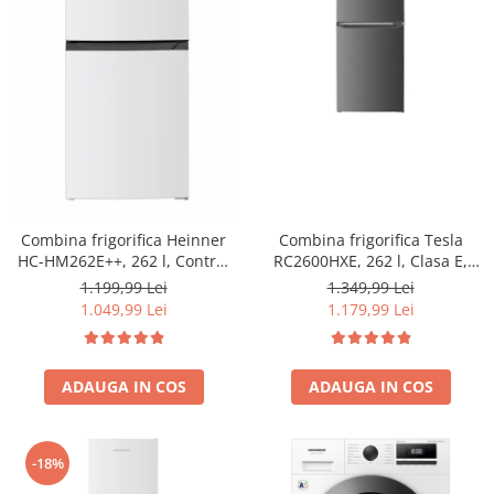
Combina frigorifica Tesla
Combina frigorifica Heinner
RC2600HXE, 262 l, Clasa E,
HC-HM262E++, 262 l, Control
Iluminare LED, dezghetare
electronic, Iluminare LED, Usi
1.349,99 Lei
1.199,99 Lei
automata frigider, H 180 cm,
reversibile, Clasa E, H 180 cm,
1.179,99 Lei
1.049,99 Lei
Inox
Alb
ADAUGA IN COS
ADAUGA IN COS
-18%