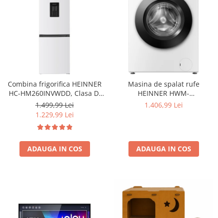
Combina frigorifica HEINNER
Masina de spalat rufe
HC-HM260INVWDD, Clasa D,
HEINNER HWM-
260L, Dozator apa, Control
HME9014IVA10+++, 9 KG, 1400
1.499,99 Lei
1.406,99 Lei
electronic cu termostat
RPM, Clasa A-10%, MOTOR
1.229,99 Lei
ajustabil, Lumina LED, Usa
INVERTER, Display digital,
reversibila, H 180 cm, Alb
Program Allergy steam, Alb
ADAUGA IN COS
ADAUGA IN COS