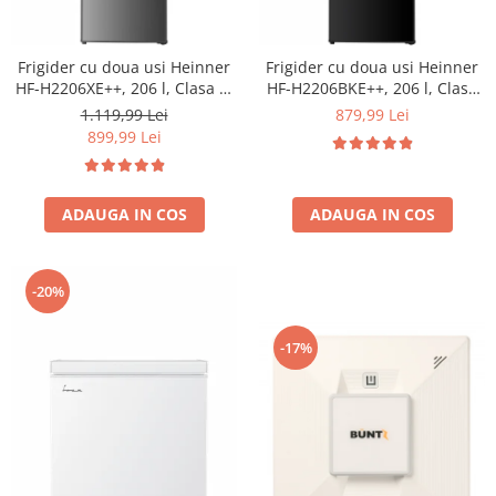
Frigider cu doua usi Heinner
Frigider cu doua usi Heinner
HF-H2206XE++, 206 l, Clasa E,
HF-H2206BKE++, 206 l, Clasa
lumina LED, 3 rafturi de sticla,
E, lumina LED, 3 rafturi de
1.119,99 Lei
879,99 Lei
H 143 cm, Inox
sticla, H 143 cm, Negru
899,99 Lei
ADAUGA IN COS
ADAUGA IN COS
-20%
-17%