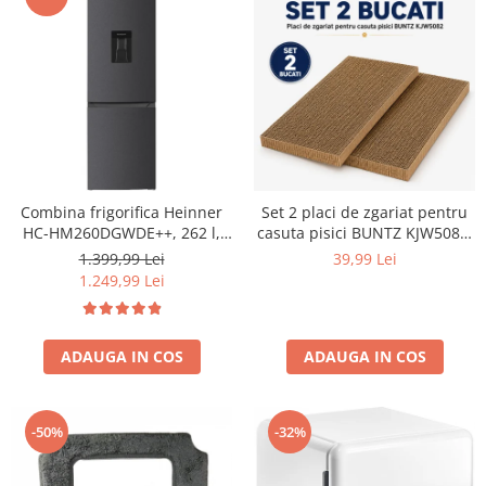
Combina frigorifica Heinner
Set 2 placi de zgariat pentru
HC-HM260DGWDE++, 262 l,
casuta pisici BUNTZ KJW5082,
Clasa E, Dozator de apa,
piese de schimb din carton
1.399,99 Lei
39,99 Lei
Control electronic cu
rezistent, compatibile cu
1.249,99 Lei
termostat ajustabil, Lumina
casuta 44x28.5x30.5cm
LED, Usa reversibila, H 180
cm, Gri antracit texturat
ADAUGA IN COS
ADAUGA IN COS
-50%
-32%