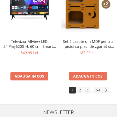
Televizor Allview LED
Set 2 casute din MDF pentru
24iPlay6200-H, 60 cm, Smart ,
pisici cu placi de zgariat si
HD, Clasa E - Copie
terasa, Buntz, pentru interior,
549,99 Lei
189,99 Lei
59x28.5x35cm, Maro
ADAUGA IN COS
ADAUGA IN COS
1
2
3
54
...
NEWSLETTER