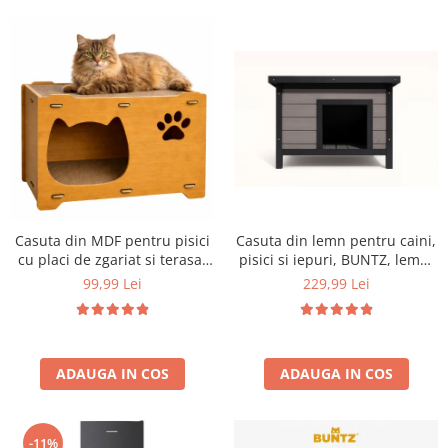
Aparate de vidat
Accesorii
Casuta din MDF pentru pisici
Casuta din lemn pentru caini,
cu placi de zgariat si terasa,
pisici si iepuri, BUNTZ, lemn,
Buntz, pentru interior,
acoperis rabatabil, bitumant,
99,99 Lei
229,99 Lei
44x28.5x30.5cm, Maro
impermeabil, perdea
transparenta la usa din PVC,
57 x 44 x 40 cm, Gri
ADAUGA IN COS
ADAUGA IN COS
-11%