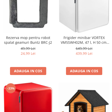
Rezerva mop pentru robot
Frigider minibar VORTEX
spalat geamuri Buntz BRC-J2
VM5SWH02M, 47 l, H 50 cm,
Clasa E, alb
49,99 Lei
649,99 Lei
24,99 Lei
439,99 Lei
ADAUGA IN COS
ADAUGA IN COS
-33%