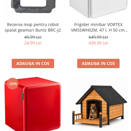
Rezerva mop pentru robot
Frigider minibar VORTEX
spalat geamuri Buntz BRC-J2
VM5SWH02M, 47 l, H 50 cm,
Clasa E, alb
49,99 Lei
649,99 Lei
24,99 Lei
439,99 Lei
ADAUGA IN COS
ADAUGA IN COS
-33%