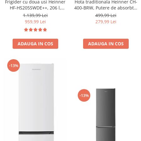
Frigider cu doua usi Heinner
Hota traditionala Heinner CH-
HF-HS205SWDE++, 206 l,
400-BRW, Putere de absorbtie
Dozator de apa, Iluminare
326.4 mc/h, 2 motoare, 60 cm,
1.139,99 Lei
499,99 Lei
LED, H 143.4 cm, Clasa E,
Maro
959,99 Lei
279,99 Lei
Argintiu
ADAUGA IN COS
ADAUGA IN COS
-13%
-13%