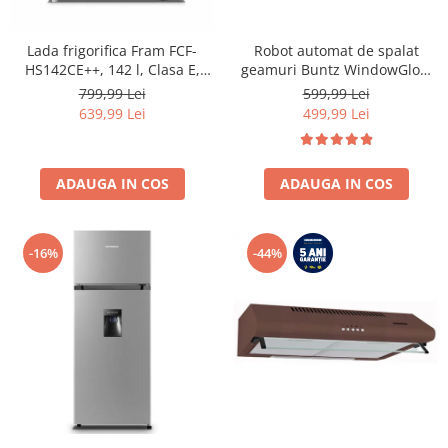
Lada frigorifica Fram FCF-
Robot automat de spalat
HS142CE++, 142 l, Clasa E,
geamuri Buntz WindowGlow
Convertibil
BRC-J2– Putere de 72W,
799,99 Lei
599,99 Lei
Frigider/Congelator, Control
2500Pa, tehnologie duala de
639,99 Lei
499,99 Lei
electronic, Display digital, Alb
pulverizare, sistem anti-urme
și control inteligent, Alb
ADAUGA IN COS
ADAUGA IN COS
-16%
-44%