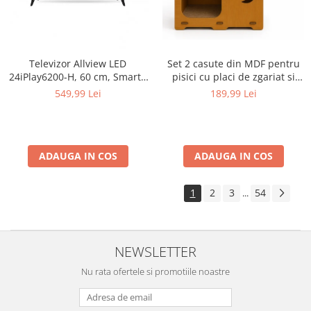
Televizor Allview LED
Set 2 casute din MDF pentru
24iPlay6200-H, 60 cm, Smart ,
pisici cu placi de zgariat si
HD, Clasa E - Copie
terasa, Buntz, pentru interior,
549,99 Lei
189,99 Lei
59x28.5x35cm, Maro
ADAUGA IN COS
ADAUGA IN COS
1
2
3
54
...
NEWSLETTER
Nu rata ofertele si promotiile noastre