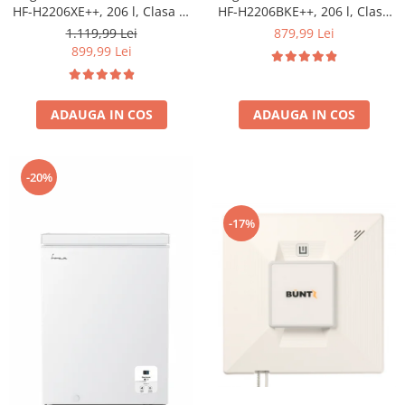
HF-H2206XE++, 206 l, Clasa E,
HF-H2206BKE++, 206 l, Clasa
lumina LED, 3 rafturi de sticla,
E, lumina LED, 3 rafturi de
1.119,99 Lei
879,99 Lei
H 143 cm, Inox
sticla, H 143 cm, Negru
899,99 Lei
ADAUGA IN COS
ADAUGA IN COS
-20%
-17%