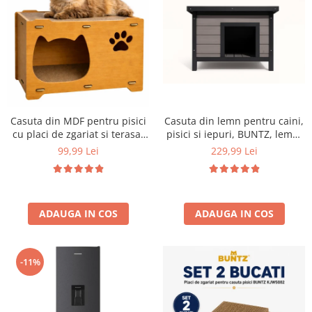
Aparate de vidat
Accesorii
Casuta din MDF pentru pisici
Casuta din lemn pentru caini,
cu placi de zgariat si terasa,
pisici si iepuri, BUNTZ, lemn,
Buntz, pentru interior,
acoperis rabatabil, bitumant,
99,99 Lei
229,99 Lei
44x28.5x30.5cm, Maro
impermeabil, perdea
transparenta la usa din PVC,
57 x 44 x 40 cm, Gri
ADAUGA IN COS
ADAUGA IN COS
-11%