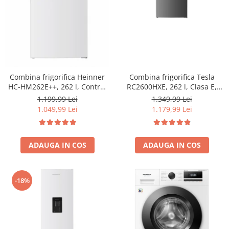
Combina frigorifica Tesla
Combina frigorifica Heinner
RC2600HXE, 262 l, Clasa E,
HC-HM262E++, 262 l, Control
Iluminare LED, dezghetare
electronic, Iluminare LED, Usi
1.349,99 Lei
1.199,99 Lei
automata frigider, H 180 cm,
reversibile, Clasa E, H 180 cm,
1.179,99 Lei
1.049,99 Lei
Inox
Alb
ADAUGA IN COS
ADAUGA IN COS
-18%