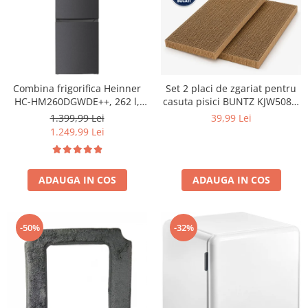
Combina frigorifica Heinner
Set 2 placi de zgariat pentru
HC-HM260DGWDE++, 262 l,
casuta pisici BUNTZ KJW5082,
Clasa E, Dozator de apa,
piese de schimb din carton
1.399,99 Lei
39,99 Lei
Control electronic cu
rezistent, compatibile cu
1.249,99 Lei
termostat ajustabil, Lumina
casuta 44x28.5x30.5cm
LED, Usa reversibila, H 180
cm, Gri antracit texturat
ADAUGA IN COS
ADAUGA IN COS
-50%
-32%