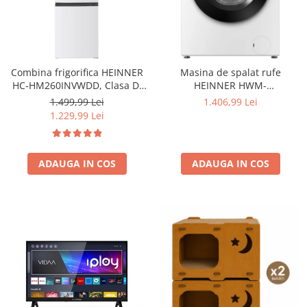
Combina frigorifica HEINNER
Masina de spalat rufe
HC-HM260INVWDD, Clasa D,
HEINNER HWM-
260L, Dozator apa, Control
HME9014IVA10+++, 9 KG, 1400
1.499,99 Lei
1.406,99 Lei
electronic cu termostat
RPM, Clasa A-10%, MOTOR
1.229,99 Lei
ajustabil, Lumina LED, Usa
INVERTER, Display digital,
reversibila, H 180 cm, Alb
Program Allergy steam, Alb
ADAUGA IN COS
ADAUGA IN COS