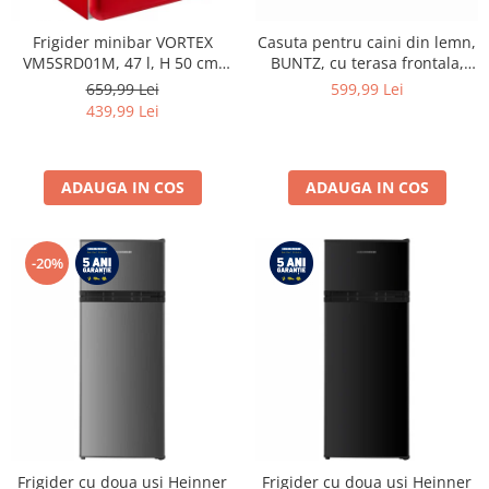
Frigider minibar VORTEX
Casuta pentru caini din lemn,
VM5SRD01M, 47 l, H 50 cm,
BUNTZ, cu terasa frontala,
Clasa E, rosu
acoperis bitumat, baza
659,99 Lei
599,99 Lei
ridicata, pentru talie medie si
439,99 Lei
mare, 93 x 85 x 58 cm,
maro/negru
ADAUGA IN COS
ADAUGA IN COS
-20%
Frigider cu doua usi Heinner
Frigider cu doua usi Heinner