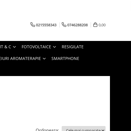
0215558343
0746288208
0,00
IT & C
FOTOVOLTAICE
RESIGILATE
EIURI AROMATERAPIE
SMARTPHONE
Ordoneaza: