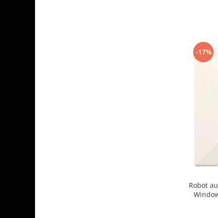
-17%
Robot au
Window
2500Pa, t
sistem ant