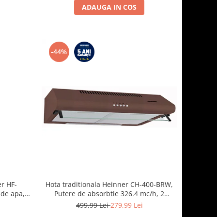
ADAUGA IN COS
-44%
er HF-
Hota traditionala Heinner CH-400-BRW,
 de apa,
Putere de absorbtie 326.4 mc/h, 2
lasa E,
motoare, 60 cm, Maro
i
499,99 Lei
279,99 Lei