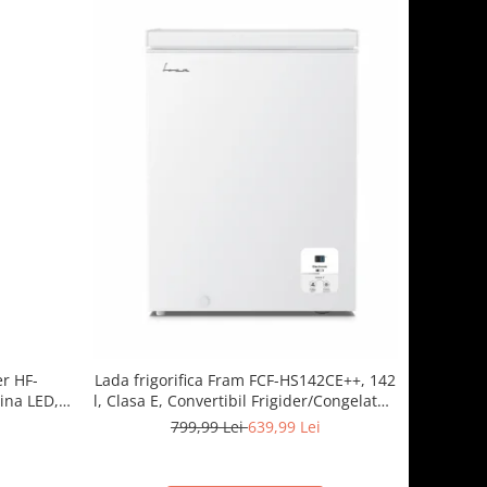
er HF-
Lada frigorifica Fram FCF-HS142CE++, 142
ina LED, 3
l, Clasa E, Convertibil Frigider/Congelator,
 Negru
Control electronic, Display digital, Alb
799,99 Lei
639,99 Lei