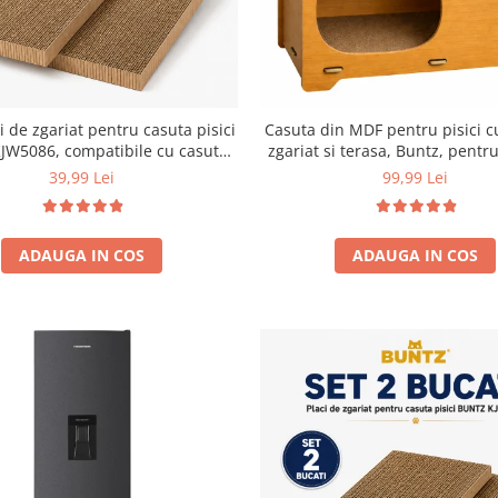
i de zgariat pentru casuta pisici
Casuta din MDF pentru pisici c
JW5086, compatibile cu casuta
zgariat si terasa, Buntz, pentru
59 x 28.5 x 35 cm
44x28.5x30.5cm, Mar
39,99 Lei
99,99 Lei
ADAUGA IN COS
ADAUGA IN COS