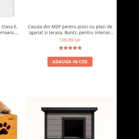
 Clasa E,
Casuta din MDF pentru pisici cu placi de
erioara,
zgariat si terasa, Buntz, pentru interior,
cm, Alb
59x28.5x35cm, Maro
109,99 Lei
ADAUGA IN COS