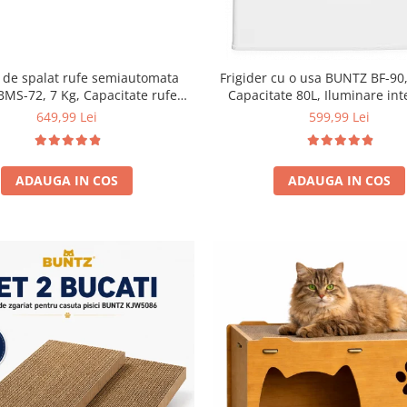
 de spalat rufe semiautomata
Frigider cu o usa BUNTZ BF-90,
BMS-72, 7 Kg, Capacitate rufe
Capacitate 80L, Iluminare int
ere 5Kg, 330 W, Alb/Albastru
Compartiment gheata, H 83 
649,99 Lei
599,99 Lei
ADAUGA IN COS
ADAUGA IN COS