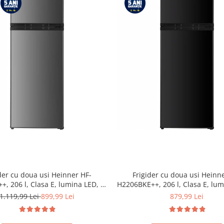
der cu doua usi Heinner HF-
Frigider cu doua usi Heinn
, 206 l, Clasa E, lumina LED, 3
H2206BKE++, 206 l, Clasa E, lum
uri de sticla, H 143 cm, Inox
rafturi de sticla, H 143 cm,
1.119,99 Lei
899,99 Lei
879,99 Lei