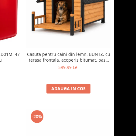
RD01M, 47
Casuta pentru caini din lemn, BUNTZ, cu
u
terasa frontala, acoperis bitumat, baza
ridicata, pentru talie medie si mare, 93 x
599,99 Lei
85 x 58 cm, maro/negru
ADAUGA IN COS
-20%