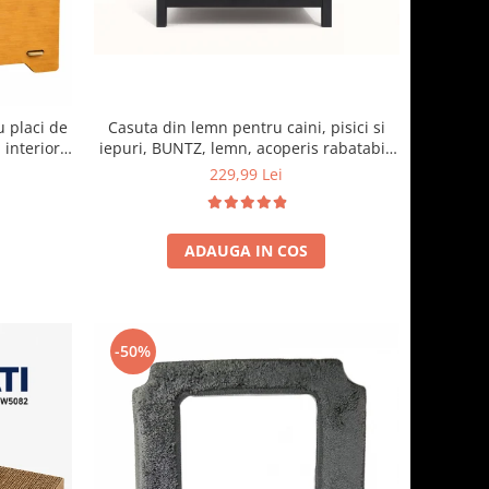
Casuta din lemn pentru caini, pisici si
u placi de
iepuri, BUNTZ, lemn, acoperis rabatabil,
 interior,
bitumant, impermeabil, perdea
o
229,99 Lei
transparenta la usa din PVC, 57 x 44 x 40
cm, Gri
ADAUGA IN COS
-50%