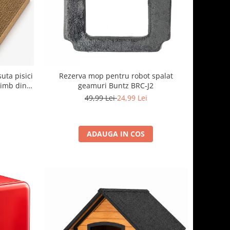
suta pisici
Rezerva mop pentru robot spalat
himb din
geamuri Buntz BRC-J2
cu casuta
49,99 Lei
24,99 Lei
ADAUGA IN COS