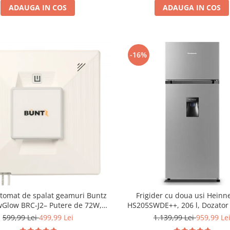
ADAUGA IN COS
ADAUGA IN COS
-16%
tomat de spalat geamuri Buntz
Frigider cu doua usi Heinn
Glow BRC-J2– Putere de 72W,
HS205SWDE++, 206 l, Dozator
ehnologie duala de pulverizare,
Iluminare LED, H 143.4 cm, C
599,99 Lei
499,99 Lei
1.139,99 Lei
959,99 Le
i-urme și control inteligent, Alb
Argintiu