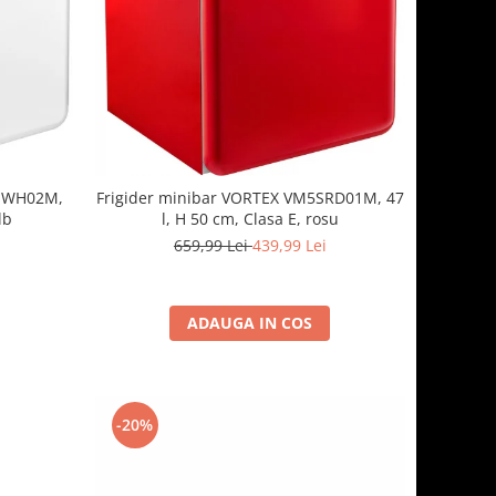
5SWH02M,
Frigider minibar VORTEX VM5SRD01M, 47
lb
l, H 50 cm, Clasa E, rosu
659,99 Lei
439,99 Lei
ADAUGA IN COS
-20%