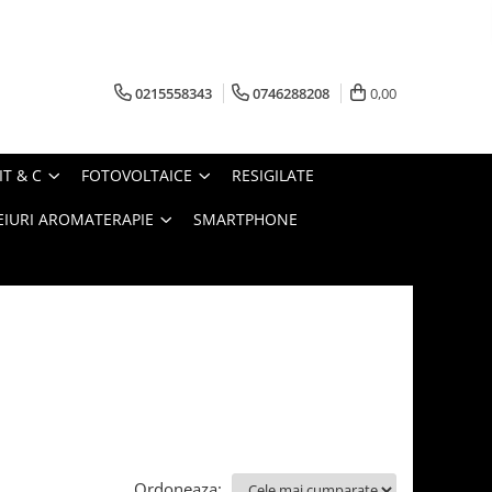
0215558343
0746288208
0,00
IT & C
FOTOVOLTAICE
RESIGILATE
EIURI AROMATERAPIE
SMARTPHONE
Ordoneaza: