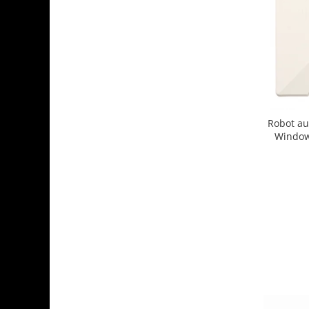
Robot au
Window
2500Pa, t
sistem ant