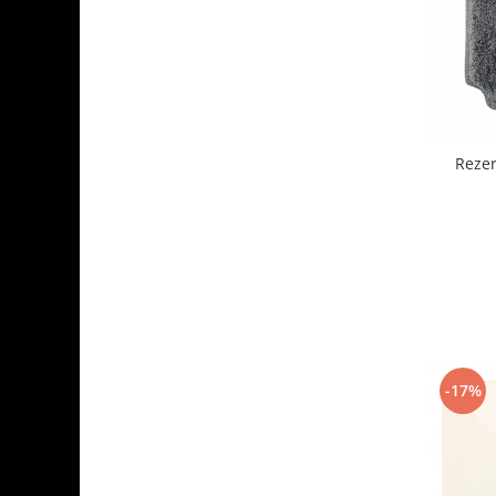
Rezer
-17%