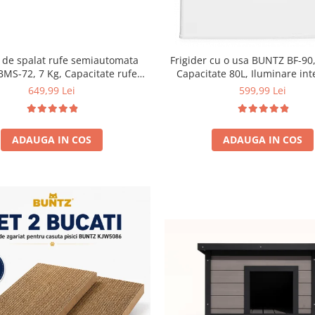
 de spalat rufe semiautomata
Frigider cu o usa BUNTZ BF-90,
BMS-72, 7 Kg, Capacitate rufe
Capacitate 80L, Iluminare int
ere 5Kg, 330 W, Alb/Albastru
Compartiment gheata, H 83 
649,99 Lei
599,99 Lei
ADAUGA IN COS
ADAUGA IN COS