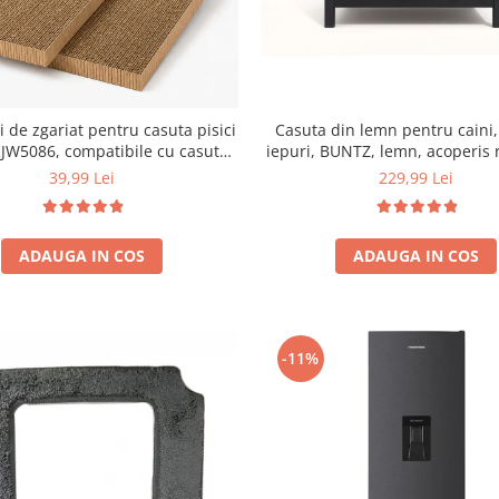
Casuta din lemn pentru caini, 
i de zgariat pentru casuta pisici
iepuri, BUNTZ, lemn, acoperis 
JW5086, compatibile cu casuta
bitumant, impermeabil, p
59 x 28.5 x 35 cm
229,99 Lei
39,99 Lei
transparenta la usa din PVC, 57
cm, Gri
ADAUGA IN COS
ADAUGA IN COS
-11%