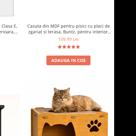
 Clasa E,
Casuta din MDF pentru pisici cu placi de
erioara,
zgariat si terasa, Buntz, pentru interior,
cm, Alb
59x28.5x35cm, Maro
109,99 Lei
ADAUGA IN COS