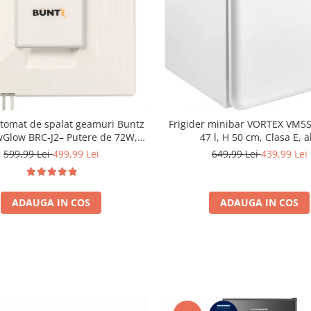
tomat de spalat geamuri Buntz
Frigider minibar VORTEX VM
Glow BRC-J2– Putere de 72W,
47 l, H 50 cm, Clasa E, a
ehnologie duala de pulverizare,
599,99 Lei
499,99 Lei
649,99 Lei
439,99 Lei
i-urme și control inteligent, Alb
ADAUGA IN COS
ADAUGA IN COS