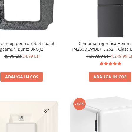
va mop pentru robot spalat
Combina frigorifica Heinne
geamuri Buntz BRC-J2
HM260DGWDE++, 262 l, Clasa E
de apa, Control electronic cu 
49,99 Lei
24,99 Lei
1.399,99 Lei
1.249,99 L
ajustabil, Lumina LED, Usa reversibila, H
180 cm, Gri antracit te
ADAUGA IN COS
ADAUGA IN COS
-32%