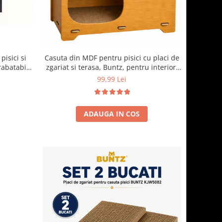
pisici si
Casuta din MDF pentru pisici cu placi de
rabatabil,
zgariat si terasa, Buntz, pentru interior,
erdea
44x28.5x30.5cm, Maro
99,99 Lei
 x 44 x 40
ADAUGA IN COS