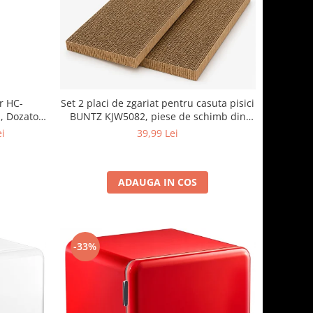
r HC-
Set 2 placi de zgariat pentru casuta pisici
, Dozator
BUNTZ KJW5082, piese de schimb din
termostat
carton rezistent, compatibile cu casuta
ei
39,99 Lei
44x28.5x30.5cm
xturat
ADAUGA IN COS
-33%