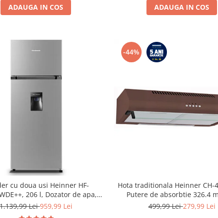
ADAUGA IN COS
ADAUGA IN COS
-44%
der cu doua usi Heinner HF-
Hota traditionala Heinner CH
DE++, 206 l, Dozator de apa,
Putere de absorbtie 326.4 m
are LED, H 143.4 cm, Clasa E,
motoare, 60 cm, Maro
1.139,99 Lei
959,99 Lei
499,99 Lei
279,99 Lei
Argintiu