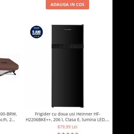
ADAUGA IN COS
-400-BRW,
Frigider cu doua usi Heinner HF-
c/h, 2
H2206BKE++, 206 l, Clasa E, lumina LED, 3
rafturi de sticla, H 143 cm, Negru
879,99 Lei