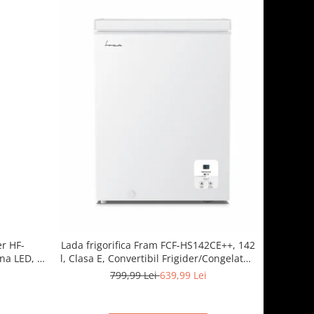
er HF-
Lada frigorifica Fram FCF-HS142CE++, 142
ina LED, 3
l, Clasa E, Convertibil Frigider/Congelator,
 Inox
Control electronic, Display digital, Alb
i
799,99 Lei
639,99 Lei