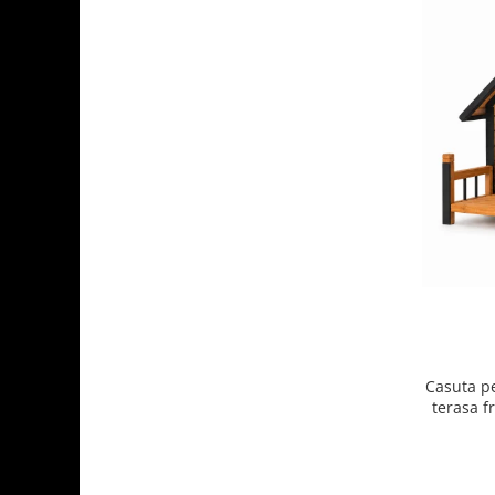
Casuta p
terasa f
ridicata,