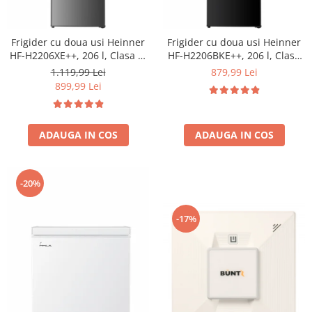
Frigider cu doua usi Heinner
Frigider cu doua usi Heinner
HF-H2206XE++, 206 l, Clasa E,
HF-H2206BKE++, 206 l, Clasa
lumina LED, 3 rafturi de sticla,
E, lumina LED, 3 rafturi de
1.119,99 Lei
879,99 Lei
H 143 cm, Inox
sticla, H 143 cm, Negru
899,99 Lei
ADAUGA IN COS
ADAUGA IN COS
-20%
-17%