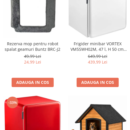
Rezerva mop pentru robot
Frigider minibar VORTEX
spalat geamuri Buntz BRC-J2
VM5SWH02M, 47 l, H 50 cm,
Clasa E, alb
49,99 Lei
649,99 Lei
24,99 Lei
439,99 Lei
ADAUGA IN COS
ADAUGA IN COS
-33%