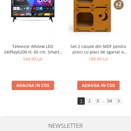
Televizor Allview LED
Set 2 casute din MDF pentru
24iPlay6200-H, 60 cm, Smart ,
pisici cu placi de zgariat si
HD, Clasa E - Copie
terasa, Buntz, pentru interior,
549,99 Lei
189,99 Lei
59x28.5x35cm, Maro
ADAUGA IN COS
ADAUGA IN COS
1
2
3
54
...
NEWSLETTER