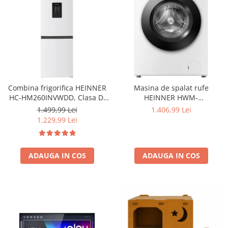
Combina frigorifica HEINNER
Masina de spalat rufe
HC-HM260INVWDD, Clasa D,
HEINNER HWM-
260L, Dozator apa, Control
HME9014IVA10+++, 9 KG, 1400
1.499,99 Lei
1.406,99 Lei
electronic cu termostat
RPM, Clasa A-10%, MOTOR
1.229,99 Lei
ajustabil, Lumina LED, Usa
INVERTER, Display digital,
reversibila, H 180 cm, Alb
Program Allergy steam, Alb
ADAUGA IN COS
ADAUGA IN COS