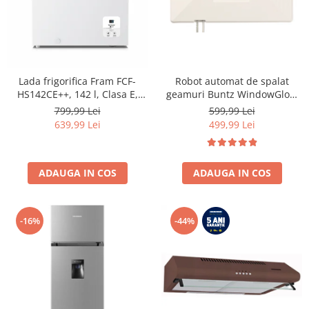
Lada frigorifica Fram FCF-
Robot automat de spalat
HS142CE++, 142 l, Clasa E,
geamuri Buntz WindowGlow
Convertibil
BRC-J2– Putere de 72W,
799,99 Lei
599,99 Lei
Frigider/Congelator, Control
2500Pa, tehnologie duala de
639,99 Lei
499,99 Lei
electronic, Display digital, Alb
pulverizare, sistem anti-urme
și control inteligent, Alb
ADAUGA IN COS
ADAUGA IN COS
-16%
-44%