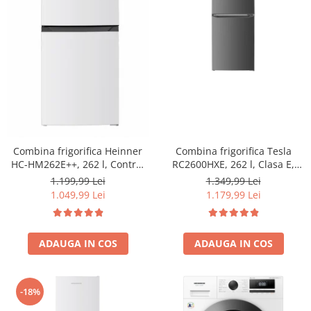
Combina frigorifica Tesla
Combina frigorifica Heinner
RC2600HXE, 262 l, Clasa E,
HC-HM262E++, 262 l, Control
Iluminare LED, dezghetare
electronic, Iluminare LED, Usi
1.349,99 Lei
1.199,99 Lei
automata frigider, H 180 cm,
reversibile, Clasa E, H 180 cm,
1.179,99 Lei
1.049,99 Lei
Inox
Alb
ADAUGA IN COS
ADAUGA IN COS
-18%