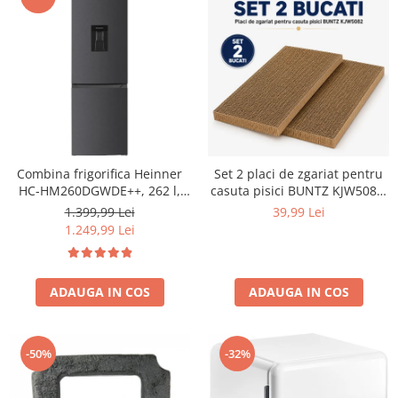
Combina frigorifica Heinner
Set 2 placi de zgariat pentru
HC-HM260DGWDE++, 262 l,
casuta pisici BUNTZ KJW5082,
Clasa E, Dozator de apa,
piese de schimb din carton
1.399,99 Lei
39,99 Lei
Control electronic cu
rezistent, compatibile cu
1.249,99 Lei
termostat ajustabil, Lumina
casuta 44x28.5x30.5cm
LED, Usa reversibila, H 180
cm, Gri antracit texturat
ADAUGA IN COS
ADAUGA IN COS
-50%
-32%