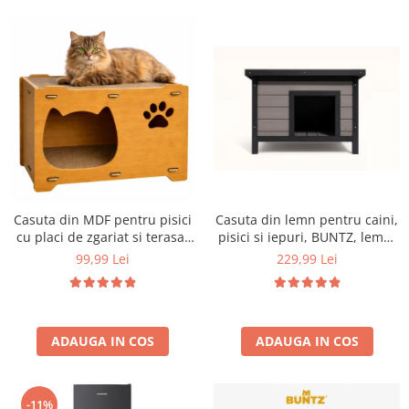
Aparate de vidat
Accesorii
Casuta din MDF pentru pisici
Casuta din lemn pentru caini,
cu placi de zgariat si terasa,
pisici si iepuri, BUNTZ, lemn,
Buntz, pentru interior,
acoperis rabatabil, bitumant,
99,99 Lei
229,99 Lei
44x28.5x30.5cm, Maro
impermeabil, perdea
transparenta la usa din PVC,
57 x 44 x 40 cm, Gri
ADAUGA IN COS
ADAUGA IN COS
-11%