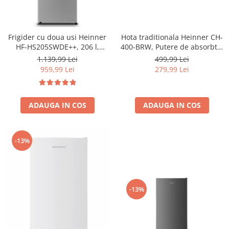
Frigider cu doua usi Heinner
Hota traditionala Heinner CH-
HF-HS205SWDE++, 206 l,
400-BRW, Putere de absorbtie
Dozator de apa, Iluminare
326.4 mc/h, 2 motoare, 60 cm,
1.139,99 Lei
499,99 Lei
LED, H 143.4 cm, Clasa E,
Maro
959,99 Lei
279,99 Lei
Argintiu
ADAUGA IN COS
ADAUGA IN COS
-13%
-13%