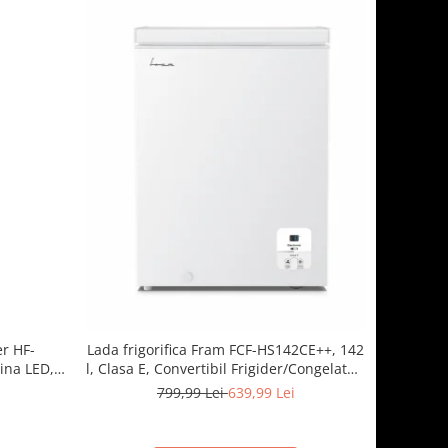
er HF-
Lada frigorifica Fram FCF-HS142CE++, 142
ina LED, 3
l, Clasa E, Convertibil Frigider/Congelator,
 Negru
Control electronic, Display digital, Alb
799,99 Lei
639,99 Lei