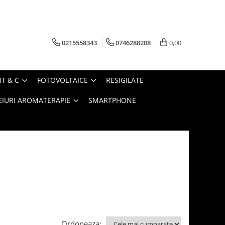
0215558343
0746288208
0,00
IT & C
FOTOVOLTAICE
RESIGILATE
EIURI AROMATERAPIE
SMARTPHONE
Ordoneaza: