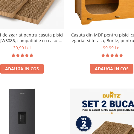
i de zgariat pentru casuta pisici
Casuta din MDF pentru pisici c
JW5086, compatibile cu casuta
zgariat si terasa, Buntz, pentru
59 x 28.5 x 35 cm
44x28.5x30.5cm, Mar
39,99 Lei
99,99 Lei
ADAUGA IN COS
ADAUGA IN COS