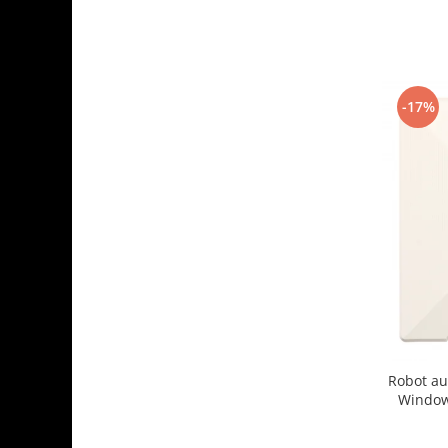
-17%
Robot au
Window
2500Pa, t
sistem ant