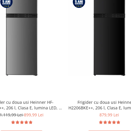
der cu doua usi Heinner HF-
Frigider cu doua usi Heinn
, 206 l, Clasa E, lumina LED, 3
H2206BKE++, 206 l, Clasa E, lum
uri de sticla, H 143 cm, Inox
rafturi de sticla, H 143 cm,
1.119,99 Lei
899,99 Lei
879,99 Lei