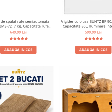
 de spalat rufe semiautomata
Frigider cu o usa BUNTZ BF-90,
BMS-72, 7 Kg, Capacitate rufe
Capacitate 80L, Iluminare int
ere 5Kg, 330 W, Alb/Albastru
Compartiment gheata, H 83 
649,99 Lei
599,99 Lei
ADAUGA IN COS
ADAUGA IN COS