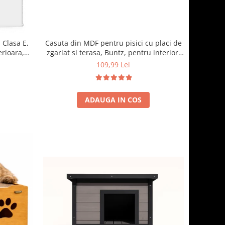
 Clasa E,
Casuta din MDF pentru pisici cu placi de
erioara,
zgariat si terasa, Buntz, pentru interior,
cm, Alb
59x28.5x35cm, Maro
109,99 Lei
ADAUGA IN COS