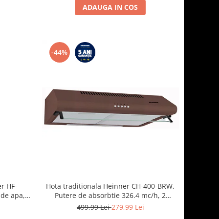
ADAUGA IN COS
-44%
er HF-
Hota traditionala Heinner CH-400-BRW,
 de apa,
Putere de absorbtie 326.4 mc/h, 2
lasa E,
motoare, 60 cm, Maro
i
499,99 Lei
279,99 Lei