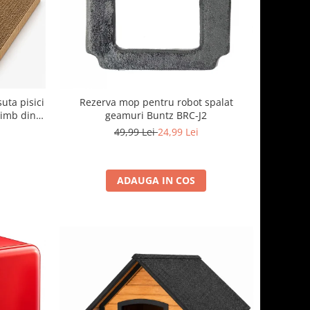
suta pisici
Rezerva mop pentru robot spalat
himb din
geamuri Buntz BRC-J2
cu casuta
49,99 Lei
24,99 Lei
ADAUGA IN COS