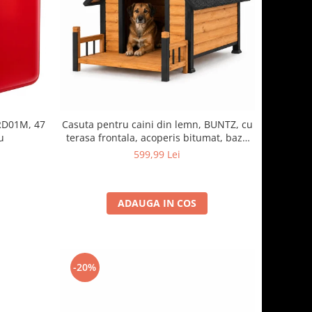
RD01M, 47
Casuta pentru caini din lemn, BUNTZ, cu
u
terasa frontala, acoperis bitumat, baza
ridicata, pentru talie medie si mare, 93 x
599,99 Lei
85 x 58 cm, maro/negru
ADAUGA IN COS
-20%