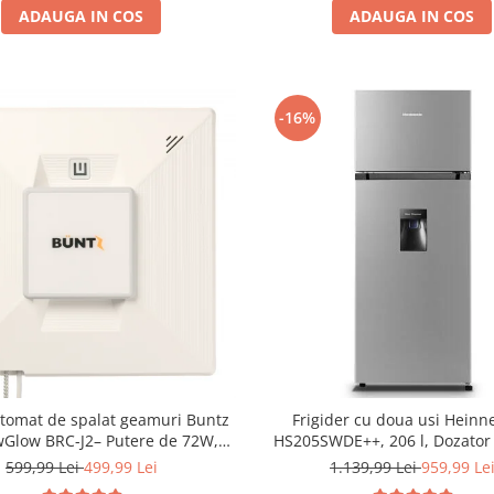
ADAUGA IN COS
ADAUGA IN COS
-16%
tomat de spalat geamuri Buntz
Frigider cu doua usi Heinn
Glow BRC-J2– Putere de 72W,
HS205SWDE++, 206 l, Dozator
ehnologie duala de pulverizare,
Iluminare LED, H 143.4 cm, C
599,99 Lei
499,99 Lei
1.139,99 Lei
959,99 Le
i-urme și control inteligent, Alb
Argintiu