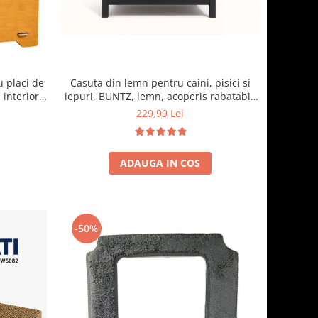
Casuta din lemn pentru caini, pisici si
u placi de
iepuri, BUNTZ, lemn, acoperis rabatabil,
 interior,
bitumant, impermeabil, perdea
o
229,99 Lei
transparenta la usa din PVC, 57 x 44 x 40
cm, Gri
ADAUGA IN COS
-50%