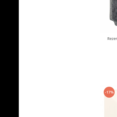
Rezer
-17%