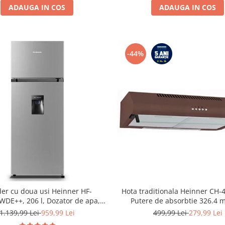
ADAUGA IN COS
ADAUGA IN COS
-44%
der cu doua usi Heinner HF-
Hota traditionala Heinner CH
DE++, 206 l, Dozator de apa,
Putere de absorbtie 326.4 m
are LED, H 143.4 cm, Clasa E,
motoare, 60 cm, Maro
1.139,99 Lei
959,99 Lei
499,99 Lei
279,99 Lei
Argintiu