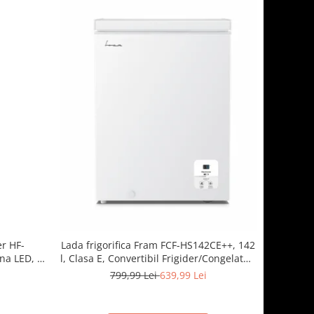
er HF-
Lada frigorifica Fram FCF-HS142CE++, 142
ina LED, 3
l, Clasa E, Convertibil Frigider/Congelator,
 Inox
Control electronic, Display digital, Alb
i
799,99 Lei
639,99 Lei