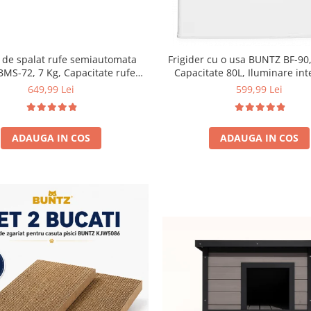
 de spalat rufe semiautomata
Frigider cu o usa BUNTZ BF-90,
BMS-72, 7 Kg, Capacitate rufe
Capacitate 80L, Iluminare int
ere 5Kg, 330 W, Alb/Albastru
Compartiment gheata, H 83 
649,99 Lei
599,99 Lei
ADAUGA IN COS
ADAUGA IN COS