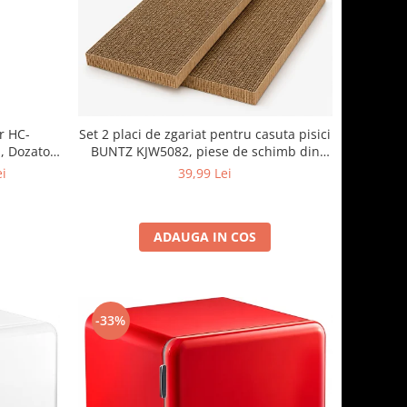
r HC-
Set 2 placi de zgariat pentru casuta pisici
, Dozator
BUNTZ KJW5082, piese de schimb din
termostat
carton rezistent, compatibile cu casuta
ei
39,99 Lei
44x28.5x30.5cm
xturat
ADAUGA IN COS
-33%