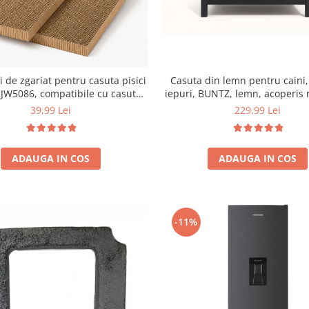
Casuta din lemn pentru caini, 
i de zgariat pentru casuta pisici
iepuri, BUNTZ, lemn, acoperis 
JW5086, compatibile cu casuta
bitumant, impermeabil, p
59 x 28.5 x 35 cm
229,99 Lei
39,99 Lei
transparenta la usa din PVC, 57
cm, Gri
ADAUGA IN COS
ADAUGA IN COS
-11%