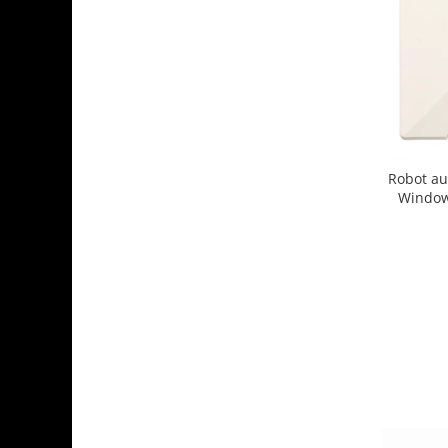
Robot au
Window
2500Pa, t
sistem ant