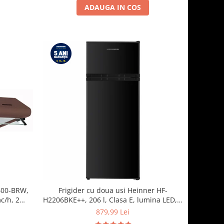
ADAUGA IN COS
-400-BRW,
Frigider cu doua usi Heinner HF-
c/h, 2
H2206BKE++, 206 l, Clasa E, lumina LED, 3
rafturi de sticla, H 143 cm, Negru
879,99 Lei