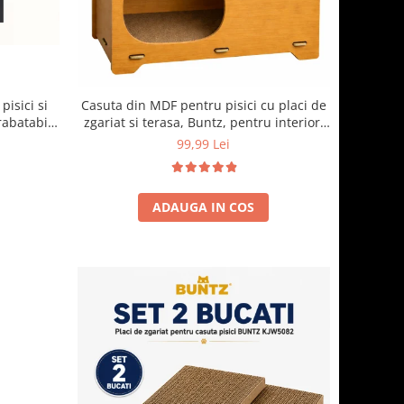
pisici si
Casuta din MDF pentru pisici cu placi de
rabatabil,
zgariat si terasa, Buntz, pentru interior,
erdea
44x28.5x30.5cm, Maro
99,99 Lei
 x 44 x 40
ADAUGA IN COS