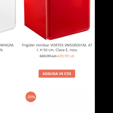
5SWH02M,
Frigider minibar VORTEX VM5SRD01M, 47
lb
l, H 50 cm, Clasa E, rosu
659,99 Lei
439,99 Lei
ADAUGA IN COS
-20%