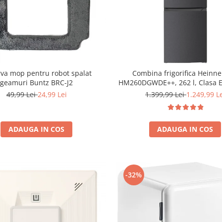
va mop pentru robot spalat
Combina frigorifica Heinne
geamuri Buntz BRC-J2
HM260DGWDE++, 262 l, Clasa E
de apa, Control electronic cu 
49,99 Lei
24,99 Lei
1.399,99 Lei
1.249,99 L
ajustabil, Lumina LED, Usa reversibila, H
180 cm, Gri antracit te
ADAUGA IN COS
ADAUGA IN COS
-32%