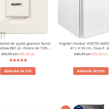
tomat de spalat geamuri Buntz
Frigider minibar VORTEX VM
Glow BRC-J2– Putere de 72W,
47 l, H 50 cm, Clasa E, a
ehnologie duala de pulverizare,
599,99 Lei
499,99 Lei
649,99 Lei
439,99 Lei
i-urme și control inteligent, Alb
ADAUGA IN COS
ADAUGA IN COS