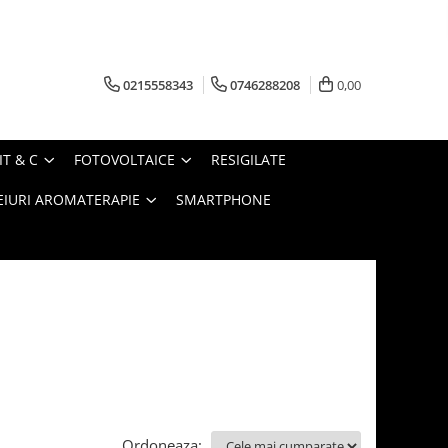
0215558343
0746288208
0,00
IT & C
FOTOVOLTAICE
RESIGILATE
EIURI AROMATERAPIE
SMARTPHONE
Ordoneaza: