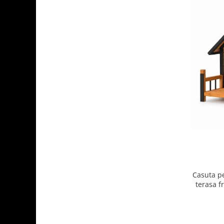
Casuta p
terasa f
ridicata,