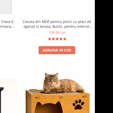
 Clasa E,
Casuta din MDF pentru pisici cu placi de
erioara,
zgariat si terasa, Buntz, pentru interior,
cm, Alb
59x28.5x35cm, Maro
109,99 Lei
ADAUGA IN COS