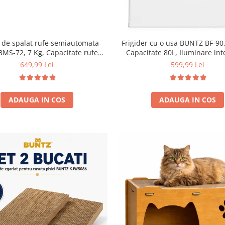
 de spalat rufe semiautomata
Frigider cu o usa BUNTZ BF-90,
BMS-72, 7 Kg, Capacitate rufe
Capacitate 80L, Iluminare int
ere 5Kg, 330 W, Alb/Albastru
Compartiment gheata, H 83 
649,99 Lei
599,99 Lei
ADAUGA IN COS
ADAUGA IN COS