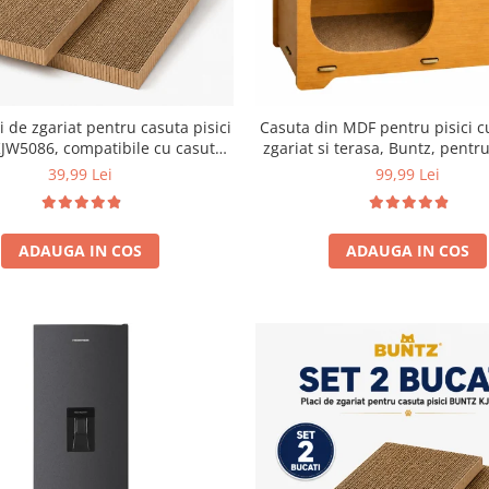
i de zgariat pentru casuta pisici
Casuta din MDF pentru pisici c
JW5086, compatibile cu casuta
zgariat si terasa, Buntz, pentru
59 x 28.5 x 35 cm
44x28.5x30.5cm, Mar
39,99 Lei
99,99 Lei
ADAUGA IN COS
ADAUGA IN COS