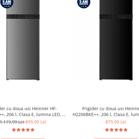
der cu doua usi Heinner HF-
Frigider cu doua usi Heinn
, 206 l, Clasa E, lumina LED, 3
H2206BKE++, 206 l, Clasa E, lum
uri de sticla, H 143 cm, Inox
rafturi de sticla, H 143 cm,
1.119,99 Lei
899,99 Lei
879,99 Lei