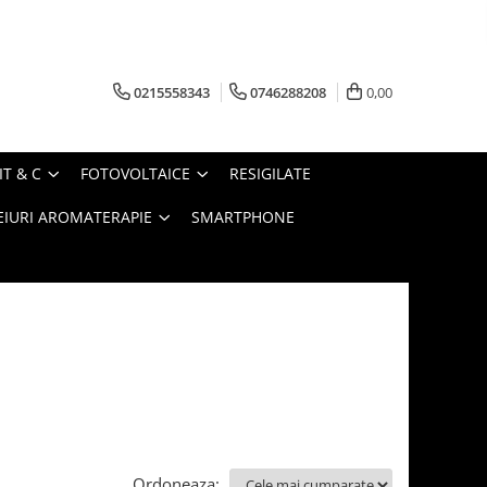
0215558343
0746288208
0,00
IT & C
FOTOVOLTAICE
RESIGILATE
EIURI AROMATERAPIE
SMARTPHONE
Ordoneaza: