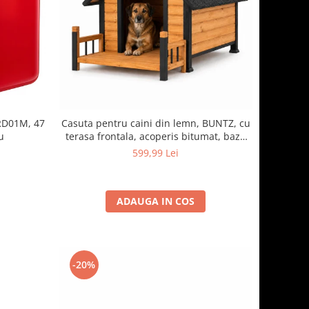
RD01M, 47
Casuta pentru caini din lemn, BUNTZ, cu
u
terasa frontala, acoperis bitumat, baza
ridicata, pentru talie medie si mare, 93 x
599,99 Lei
85 x 58 cm, maro/negru
ADAUGA IN COS
-20%