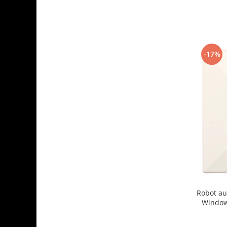
-17%
Robot au
Window
2500Pa, t
sistem ant