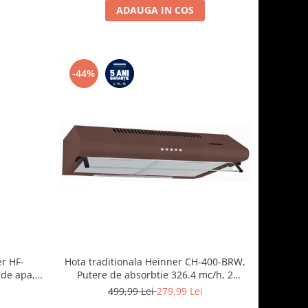
ADAUGA IN COS
-44%
er HF-
Hota traditionala Heinner CH-400-BRW,
 de apa,
Putere de absorbtie 326.4 mc/h, 2
lasa E,
motoare, 60 cm, Maro
i
499,99 Lei
279,99 Lei