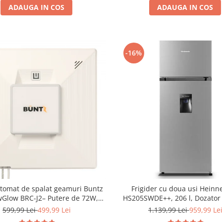
ADAUGA IN COS
ADAUGA IN COS
-16%
tomat de spalat geamuri Buntz
Frigider cu doua usi Heinn
Glow BRC-J2– Putere de 72W,
HS205SWDE++, 206 l, Dozator
ehnologie duala de pulverizare,
Iluminare LED, H 143.4 cm, C
599,99 Lei
499,99 Lei
1.139,99 Lei
959,99 Le
i-urme și control inteligent, Alb
Argintiu