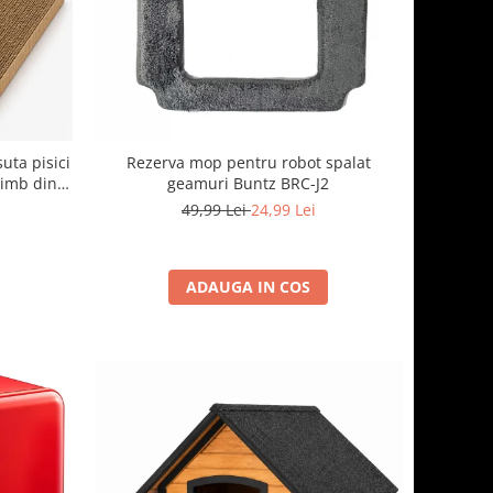
suta pisici
Rezerva mop pentru robot spalat
himb din
geamuri Buntz BRC-J2
cu casuta
49,99 Lei
24,99 Lei
ADAUGA IN COS