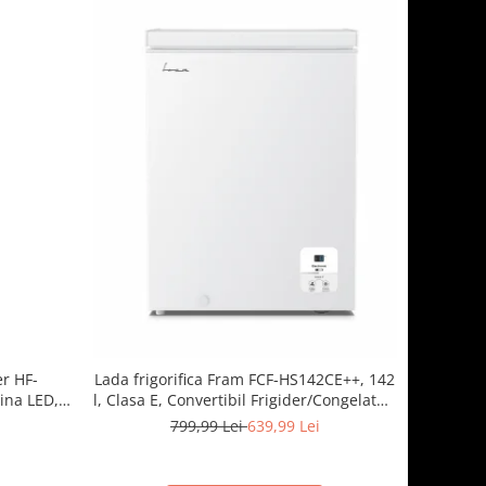
er HF-
Lada frigorifica Fram FCF-HS142CE++, 142
ina LED, 3
l, Clasa E, Convertibil Frigider/Congelator,
 Negru
Control electronic, Display digital, Alb
799,99 Lei
639,99 Lei