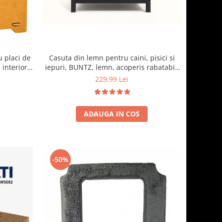
Casuta din lemn pentru caini, pisici si
u placi de
iepuri, BUNTZ, lemn, acoperis rabatabil,
 interior,
bitumant, impermeabil, perdea
o
229,99 Lei
transparenta la usa din PVC, 57 x 44 x 40
cm, Gri
ADAUGA IN COS
-50%