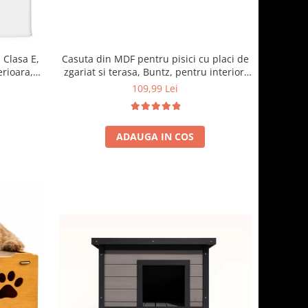
 Clasa E,
Casuta din MDF pentru pisici cu placi de
erioara,
zgariat si terasa, Buntz, pentru interior,
cm, Alb
59x28.5x35cm, Maro
109,99 Lei
ADAUGA IN COS