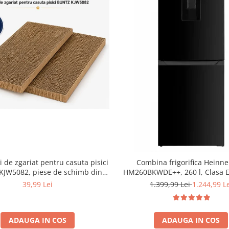
i de zgariat pentru casuta pisici
Combina frigorifica Heinne
JW5082, piese de schimb din
HM260BKWDE++, 260 l, Clasa E
ezistent, compatibile cu casuta
LED, Dozator de apa, Usi reve
39,99 Lei
1.399,99 Lei
1.244,99 L
44x28.5x30.5cm
Negru
ADAUGA IN COS
ADAUGA IN COS