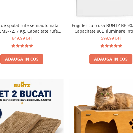
 de spalat rufe semiautomata
Frigider cu o usa BUNTZ BF-90,
BMS-72, 7 Kg, Capacitate rufe
Capacitate 80L, Iluminare int
ere 5Kg, 330 W, Alb/Albastru
Compartiment gheata, H 83 
649,99 Lei
599,99 Lei
ADAUGA IN COS
ADAUGA IN COS