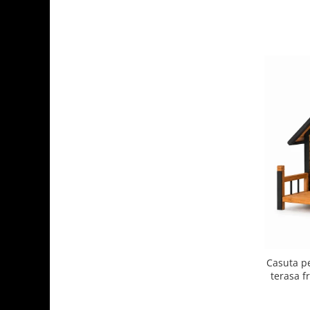
Casuta p
terasa f
ridicata,