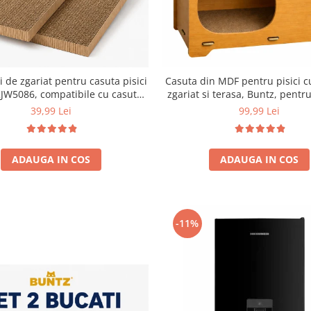
i de zgariat pentru casuta pisici
Casuta din MDF pentru pisici c
JW5086, compatibile cu casuta
zgariat si terasa, Buntz, pentru
59 x 28.5 x 35 cm
44x28.5x30.5cm, Mar
39,99 Lei
99,99 Lei
ADAUGA IN COS
ADAUGA IN COS
-11%