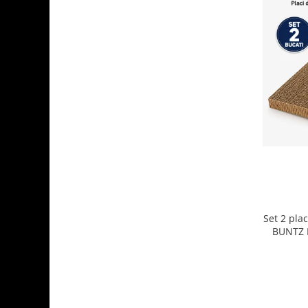
Set 2 plac
BUNTZ K
carton r