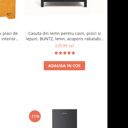
Casuta din lemn pentru caini, pisici si
u placi de
iepuri, BUNTZ, lemn, acoperis rabatabil,
 interior,
bitumant, impermeabil, perdea
o
229,99 Lei
transparenta la usa din PVC, 57 x 44 x 40
cm, Gri
ADAUGA IN COS
-11%