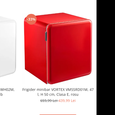
-33%
5SWH02M,
Frigider minibar VORTEX VM5SRD01M, 47
lb
l, H 50 cm, Clasa E, rosu
659,99 Lei
439,99 Lei