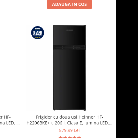
ADAUGA IN COS
er HF-
Frigider cu doua usi Heinner HF-
ina LED, 3
H2206BKE++, 206 l, Clasa E, lumina LED, 3
 Inox
rafturi de sticla, H 143 cm, Negru
i
879,99 Lei