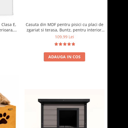
 Clasa E,
Casuta din MDF pentru pisici cu placi de
erioara,
zgariat si terasa, Buntz, pentru interior,
cm, Alb
59x28.5x35cm, Maro
109,99 Lei
ADAUGA IN COS