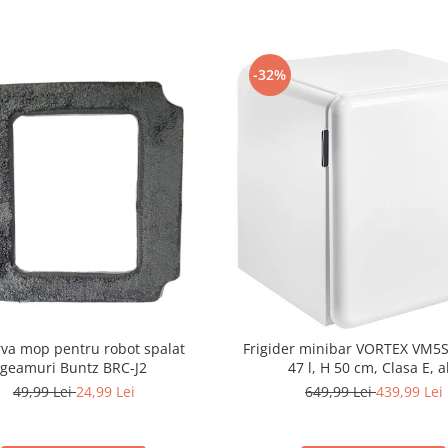
-32%
va mop pentru robot spalat
Frigider minibar VORTEX VM
geamuri Buntz BRC-J2
47 l, H 50 cm, Clasa E, a
49,99 Lei
24,99 Lei
649,99 Lei
439,99 Lei