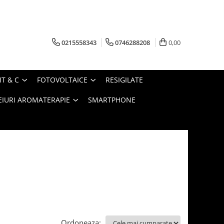
0215558343
0746288208
0,00
IT & C
FOTOVOLTAICE
RESIGILATE
EIURI AROMATERAPIE
SMARTPHONE
Ordoneaza: