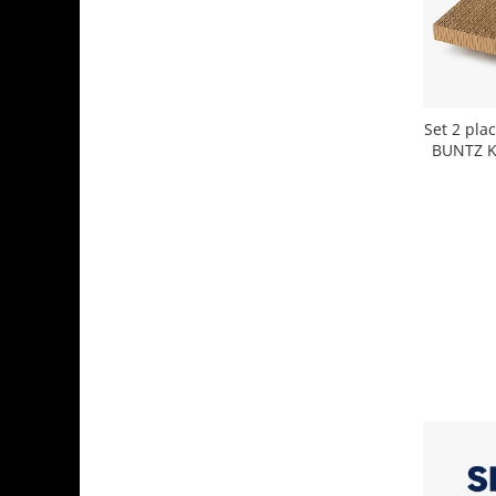
Ingriire tesaturi
Masini de tuns si barbierit
Aparate de calcat cu aburi.
Aparate de masaj
Pile electrice
Set 2 plac
Rezerve
BUNTZ K
Accesorii aspiratoare
Accesorii electrocasnice mici
Aparate de vidat
Accesorii
Masini de cusut
Masini de facut cuburi de gheata