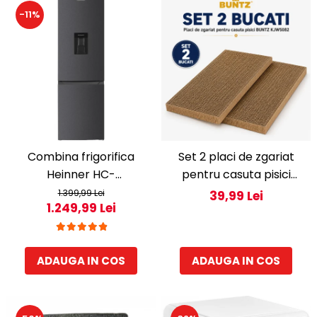
-11%
Combina frigorifica
Set 2 placi de zgariat
Heinner HC-
pentru casuta pisici
HM260DGWDE++, 262 l,
BUNTZ KJW5082, piese
1.399,99 Lei
39,99 Lei
1.249,99 Lei
Clasa E, Dozator de apa,
de schimb din carton
Control electronic cu
rezistent, compatibile cu
termostat ajustabil,
casuta 44x28.5x30.5cm
ADAUGA IN COS
ADAUGA IN COS
Lumina LED, Usa
reversibila, H 180 cm, Gri
antracit texturat