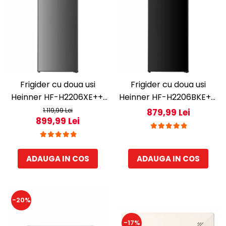
Frigider cu doua usi
Frigider cu doua usi
Heinner HF-H2206XE++,
Heinner HF-H2206BKE++,
206 l, Clasa E, lumina LED,
206 l, Clasa E, lumina LED,
1.119,99 Lei
879,99 Lei
899,99 Lei
3 rafturi de sticla, H 143
3 rafturi de sticla, H 143
cm, Inox
cm, Negru
ADAUGA IN COS
ADAUGA IN COS
-20%
-17%