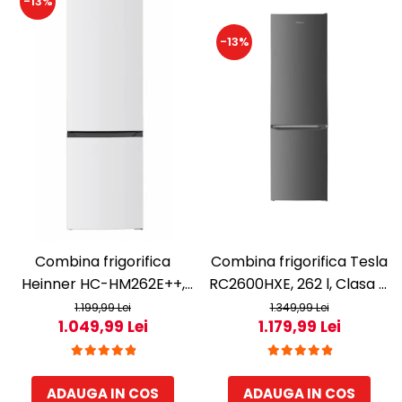
-13%
-13%
Combina frigorifica
Combina frigorifica Tesla
Heinner HC-HM262E++,
RC2600HXE, 262 l, Clasa E,
262 l, Control electronic,
Iluminare LED,
1.199,99 Lei
1.349,99 Lei
1.049,99 Lei
1.179,99 Lei
Iluminare LED, Usi
dezghetare automata
reversibile, Clasa E, H 180
frigider, H 180 cm, Inox
cm, Alb
ADAUGA IN COS
ADAUGA IN COS