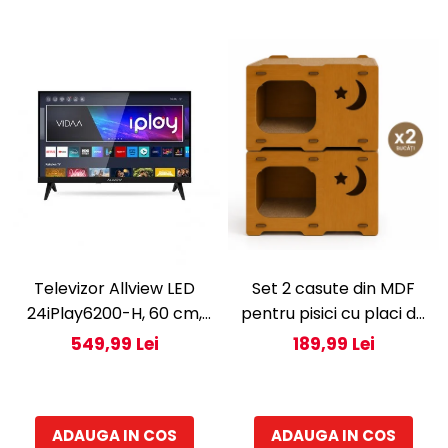
reversibila, H 180 cm, Alb
Set 2 casute din MDF
Televizor Allview LED
pentru pisici cu placi de
24iPlay6200-H, 60 cm,
zgariat si terasa, Buntz,
Smart , HD, Clasa E -
189,99 Lei
549,99 Lei
pentru interior,
Copie
59x28.5x35cm, Maro
ADAUGA IN COS
ADAUGA IN COS