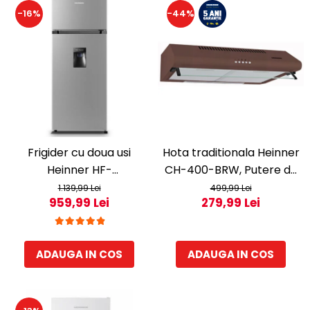
-16%
-44%
Frigider cu doua usi
Hota traditionala Heinner
Heinner HF-
CH-400-BRW, Putere de
HS205SWDE++, 206 l,
absorbtie 326.4 mc/h, 2
1.139,99 Lei
499,99 Lei
959,99 Lei
279,99 Lei
Dozator de apa,
motoare, 60 cm, Maro
Iluminare LED, H 143.4 cm,
Clasa E, Argintiu
ADAUGA IN COS
ADAUGA IN COS