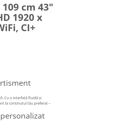
a 109 cm 43"
HD 1920 x
iFi, CI+
ertisment
. Cu o interfață fluidă și
ant la conținutul tău preferat –
personalizat