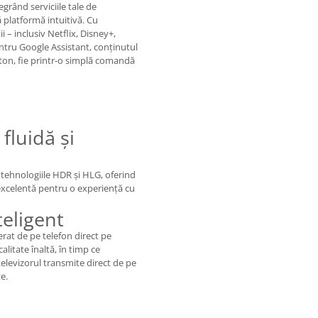
rând serviciile tale de
ră platformă intuitivă. Cu
 – inclusiv Netflix, Disney+,
tru Google Assistant, conținutul
ton, fie printr-o simplă comandă
fluidă și
u tehnologiile HDR și HLG, oferind
excelentă pentru o experiență cu
teligent
rat de pe telefon direct pe
calitate înaltă, în timp ce
televizorul transmite direct de pe
e.