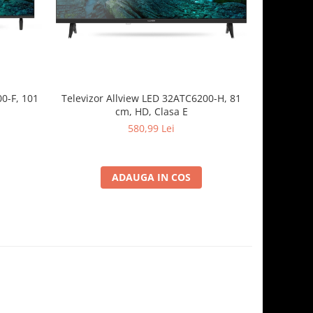
0-F, 101
Televizor Allview LED 32ATC6200-H, 81
Televizor 
cm, HD, Clasa E
cm
580,99 Lei
ADAUGA IN COS