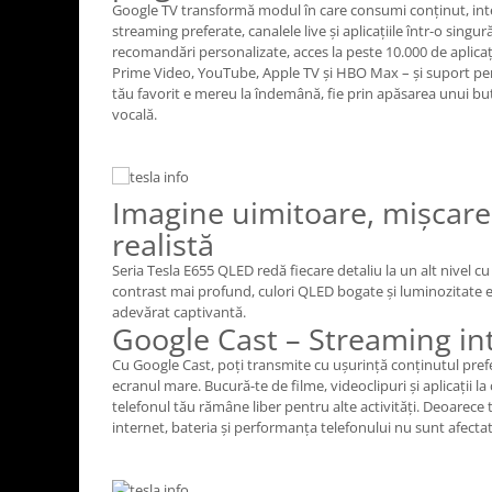
Aparate de vidat
Google TV transformă modul în care consumi conținut, integ
streaming preferate, canalele live și aplicațiile într-o singu
Accesorii
recomandări personalizate, acces la peste 10.000 de aplicații
Prime Video, YouTube, Apple TV și HBO Max – și suport pen
tău favorit e mereu la îndemână, fie prin apăsarea unui bu
vocală.
Imagine uimitoare, mișcare 
realistă
Seria Tesla E655 QLED redă fiecare detaliu la un alt nivel c
contrast mai profund, culori QLED bogate și luminozitate 
adevărat captivantă.
Google Cast – Streaming in
Cu Google Cast, poți transmite cu ușurință conținutul prefe
ecranul mare. Bucură-te de filme, videoclipuri și aplicații la 
telefonul tău rămâne liber pentru alte activități. Deoarece 
internet, bateria și performanța telefonului nu sunt afectat