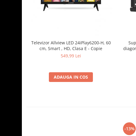
Sup
Televizor Allview LED 24iPlay6200-H, 60
diagon
cm, Smart , HD, Clasa E - Copie
greuta
549,99 Lei
ADAUGA IN COS
-13%