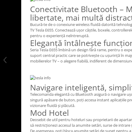
Conectivitate Bluetooth – 
libertate, mai multă distrac
Bucură-te de o conexiune wireless fluidă datorită tehnologi
TV Tesla E655. Conectează ușor căștile, boxele, controllerel
pentru o experiență neîntreruptă.
Eleganță întâlnește funcțio
Seria Tesla E655 îmbină un design fără rame, pentru o exp
suport central practic care se potrivește cu ușurință în majo
mobilierelor TV – o alegere fiabilă, indiferent de dimensiun
Navigare inteligentă, simpli
Telecomanda elegantă cu Bluetooth asigură o navigare ușoar
singură apăsare de buton, poți accesa instant aplicațiile p
vizionare fluidă și plăcută.
Mod Hotel
Deosebit de util pentru hoteluri sau proprietarii de aparta
să restricționezi accesul la anumite setări, surse de intrare 
De asemenea, poți bloca anumite setări de sunet pentru a