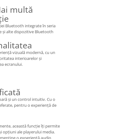
Mai multă
ție
ei Bluetooth integrate în seria
e și alte dispozitive Bluetooth
nalitatea
eriență vizuală modernă, cu un
ritatea interioarelor și
ea ecranului.
ficată
ă și un control intuitiv. Cu o
referate, pentru o experiență de
mente, această funcție îți permite
și opțiuni ale playerului media.
 menține o experiență audio