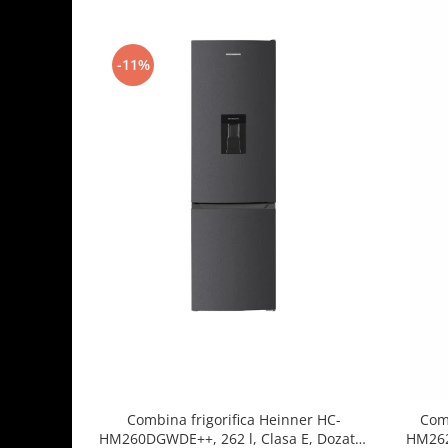
-11%
Combina frigorifica Heinner HC-
Comb
HM260DGWDE++, 262 l, Clasa E, Dozator
HM262E