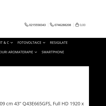
0215558343
0746288208
0,00
IT & C
FOTOVOLTAICE
RESIGILATE
EIURI AROMATERAPIE
SMARTPHONE
109 cm 43" Q43E665GFS, Full HD 1920 x