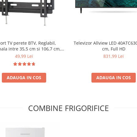
ort TV perete BTV, Reglabil,
Televizor Allview LED 40ATC630
ala intre 35,5 cm si 106,7 cm,
cm, Full HD
te suportata 25 Kg, BTV-14-42
49,99 Lei
831,99 Lei
inch
ADAUGA IN COS
ADAUGA IN COS
COMBINE FRIGORIFICE