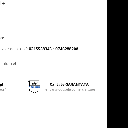
I+
are
evoie de ajutor?
0215558343
/
0746288208
informatii
i!
Calitate GARANTATA
etur*
Pentru produsele comercializate