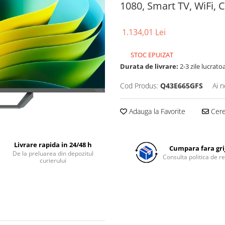
1080, Smart TV, WiFi, C
1.134,01 Lei
STOC EPUIZAT
Durata de livrare:
2-3 zile lucrato
Cod Produs:
Q43E665GFS
Ai n
Adauga la Favorite
Cere 
Livrare rapida in 24/48 h
Cumpara fara grij
De la preluarea din depozitul
Consulta politica de r
curierului