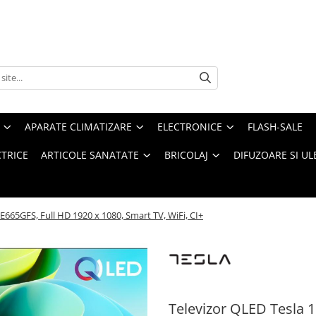
APARATE CLIMATIZARE
ELECTRONICE
FLASH-SALE
CTRICE
ARTICOLE SANATATE
BRICOLAJ
DIFUZOARE SI UL
665GFS, Full HD 1920 x 1080, Smart TV, WiFi, CI+
Televizor QLED Tesla 