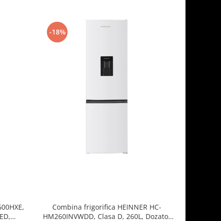
-18%
-20%
2600HXE,
Combina frigorifica HEINNER HC-
Combin
LED,
HM260INVWDD, Clasa D, 260L, Dozator
HM262XE+